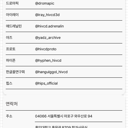
드로마픽
@dromapic
아이레이
@iray_hivcd3d
애드레날린
@hivcd.adrenalin
야즈
@yadz_archive
프로토
@hivcdproto
하이픈
@hyphen_hivcd
한글꼴연구회
@hangulggol_hivcd
힙스
@hips_official
연락처
주소
04066 서울특별시 마포구 와우산로 94
홍익대학교 홍문관 R709 학과사무실