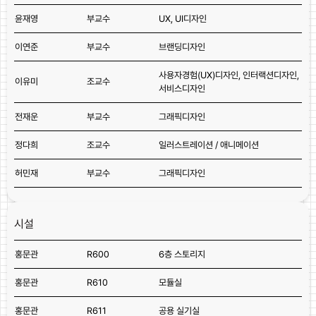
윤재영
부교수
UX, UI디자인
이연준
부교수
브랜딩디자인
사용자경험(UX)디자인, 인터랙션디자인,
이유미
조교수
서비스디자인
전재운
부교수
그래픽디자인
정다희
조교수
일러스트레이션 / 애니메이션
허민재
부교수
그래픽디자인
시설
홍문관
R600
6층 스토리지
홍문관
R610
모듈실
홍문관
R611
공용 실기실