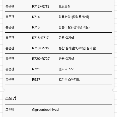
홍문관
R712+R713
프린트실
홍문관
R714
컴퓨터실1(작업용 맥실)
홍문관
R715
컴퓨터실2(강의용 맥실)
홍문관
R716-R717
공용 실기실
홍문관
R718+R719
통합 실기실(3,4학년 실기실)
홍문관
R720-R727
공용 실기실
홍문관
R721
갤러리 777
홍문관
R927
호리존 스튜디오
소모임
그린비
@greenbee.hivcd